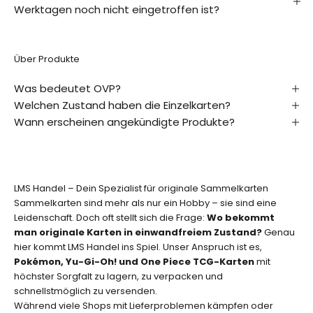
a
Werktagen noch nicht eingetroffen ist?
l
s
E
Über Produkte
r
s
Was bedeutet OVP?
t
Welchen Zustand haben die Einzelkarten?
e
r
Wann erscheinen angekündigte Produkte?
v
o
n
n
LMS Handel – Dein Spezialist für originale Sammelkarten
e
Sammelkarten sind mehr als nur ein Hobby – sie sind eine
u
Leidenschaft. Doch oft stellt sich die Frage:
Wo bekommt
e
man originale Karten in einwandfreiem Zustand?
Genau
n
hier kommt LMS Handel ins Spiel. Unser Anspruch ist es,
K
Pokémon, Yu-Gi-Oh! und One Piece TCG-Karten
mit
a
höchster Sorgfalt zu lagern, zu verpacken und
r
schnellstmöglich zu versenden.
t
Während viele Shops mit Lieferproblemen kämpfen oder
e