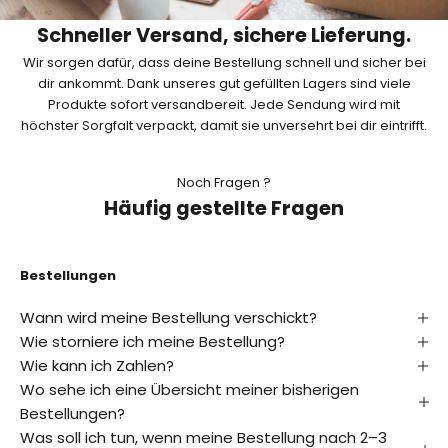
b
Schneller Versand, sichere Lieferung.
o
Wir sorgen dafür, dass deine Bestellung schnell und sicher bei
n
dir ankommt. Dank unseres gut gefüllten Lagers sind viele
Produkte sofort versandbereit. Jede Sendung wird mit
n
höchster Sorgfalt verpackt, damit sie unversehrt bei dir eintrifft.
i
e
Noch Fragen ?
Häufig gestellte Fragen
r
e
n
Bestellungen
E
Wann wird meine Bestellung verschickt?
r
Wie storniere ich meine Bestellung?
f
Wie kann ich Zahlen?
a
Wo sehe ich eine Übersicht meiner bisherigen
h
r
Bestellungen?
e
Was soll ich tun, wenn meine Bestellung nach 2–3