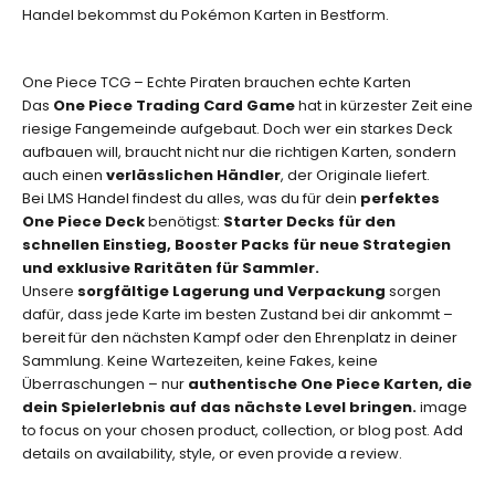
e
Handel bekommst du Pokémon Karten in Bestform.
n
.
One Piece TCG – Echte Piraten brauchen echte Karten
Das
One Piece Trading Card Game
hat in kürzester Zeit eine
E-Mail
riesige Fangemeinde aufgebaut. Doch wer ein starkes Deck
aufbauen will, braucht nicht nur die richtigen Karten, sondern
ABONNIEREN
auch einen
verlässlichen Händler
, der Originale liefert.
Bei LMS Handel findest du alles, was du für dein
perfektes
One Piece Deck
benötigst:
Starter Decks für den
schnellen Einstieg, Booster Packs für neue Strategien
und exklusive Raritäten für Sammler.
Unsere
sorgfältige Lagerung und Verpackung
sorgen
dafür, dass jede Karte im besten Zustand bei dir ankommt –
bereit für den nächsten Kampf oder den Ehrenplatz in deiner
Sammlung. Keine Wartezeiten, keine Fakes, keine
Überraschungen – nur
authentische One Piece Karten, die
dein Spielerlebnis auf das nächste Level bringen.
image
to focus on your chosen product, collection, or blog post. Add
details on availability, style, or even provide a review.