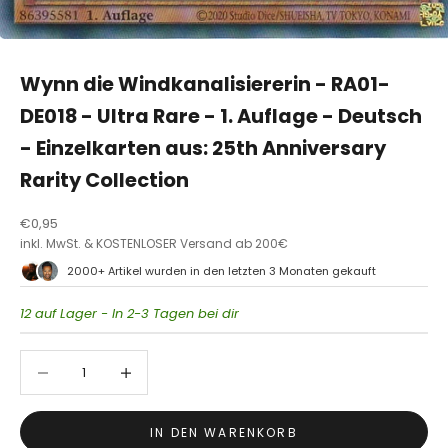
Wynn die Windkanalisiererin - RA01-
DE018 - Ultra Rare - 1. Auflage - Deutsch
- Einzelkarten aus: 25th Anniversary
Rarity Collection
Angebot
€0,95
inkl. MwSt. & KOSTENLOSER Versand ab 200€
2000+ Artikel wurden in den letzten 3 Monaten gekauft
B
l
12 auf Lager - In 2-3 Tagen bei dir
e
i
Anzahl verringern
Anzahl verringern
b
a
u
f
IN DEN WARENKORB