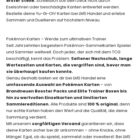
erster Stelle.
Schließlich soll dein Deck nicht durch
o
Eselsohren oder beschädigte Kanten entwertet werden.
d
Bestelle deine Yu-Gi-Oh! Karten bei LMS Handel und erlebe
e
Sammeln und Duellieren auf höchstem Niveau.
r
l
i
Pokémon Karten – Werde zum ultimativen Trainer
m
Seit Jahrzehnten begeistern Pokémon-Sammelkarten Spieler
i
und Sammler weltweit. Doch jeder, der sich mit dem TCG
t
beschäftigt, kennt das Problem:
Seltener Nachschub, lange
i
Wartezeiten und Karten, die vergriffen sind, bevor man
e
sie überhaupt kaufen konnte.
r
Genau deshalb bieten wir dir bei LMS Handel eine
t
umfassende Auswahl an Pokémon Karten
– von
e
Brandneuen Booster Packs und Elite Trainer Boxen bis
n
hin zu wertvollen Einzelkarten und limitierten
A
Sammlereditionen.
Alle Produkte sind
100 % original
, denn
u
nur echte Karten haben den Wert und die Qualität, die deine
f
Sammlung verdient.
l
Mit unserem
sorgfältigen Versand
garantieren wir, dass
a
deine Karten sicher bei dir ankommen – ohne Knicke, ohne
g
Mängel. Egal, ob du spielst, sammelst oder investierst: Bei LMS