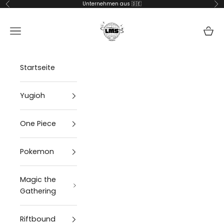
Zum Inhalt springen
Unternehmen aus 🇩🇪
Zurück
Vor
lms-handel
Navigationsmenü öffnen
Waren
Startseite
Yugioh
One Piece
Pokemon
Magic the
Gathering
Riftbound