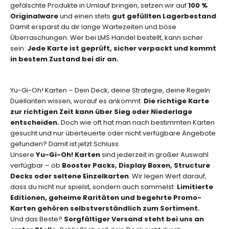
gefälschte Produkte in Umlauf bringen, setzen wir auf
100 %
n
Originalware
und einen stets
gut gefüllten Lagerbestand
.
,
Damit ersparst du dir lange Wartezeiten und böse
s
Überraschungen. Wer bei LMS Handel bestellt, kann sicher
p
sein:
Jede Karte ist geprüft, sicher verpackt und kommt
e
in bestem Zustand bei dir an.
z
i
e
Yu-Gi-Oh! Karten – Dein Deck, deine Strategie, deine Regeln
l
Duellanten wissen, worauf es ankommt:
Die richtige Karte
l
zur richtigen Zeit kann über Sieg oder Niederlage
e
entscheiden.
Doch wie oft hat man nach bestimmten Karten
n
gesucht und nur überteuerte oder nicht verfügbare Angebote
E
gefunden? Damit ist jetzt Schluss.
d
Unsere
Yu-Gi-Oh! Karten
sind jederzeit in großer Auswahl
i
verfügbar – ob
Booster Packs, Display Boxen, Structure
t
Decks oder seltene Einzelkarten
. Wir legen Wert darauf,
i
dass du nicht nur spielst, sondern auch sammelst:
Limitierte
o
Editionen, geheime Raritäten und begehrte Promo-
n
Karten gehören selbstverständlich zum Sortiment.
e
Und das Beste?
Sorgfältiger Versand steht bei uns an
n