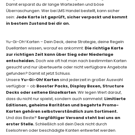
,
Damit ersparst du dir lange Wartezeiten und böse
s
Überraschungen. Wer bei LMS Handel bestellt, kann sicher
p
sein:
Jede Karte ist geprüft, sicher verpackt und kommt
e
in bestem Zustand bei dir an.
z
i
e
Yu-Gi-Oh! Karten – Dein Deck, deine Strategie, deine Regeln
l
Duellanten wissen, worauf es ankommt:
Die richtige Karte
l
zur richtigen Zeit kann über Sieg oder Niederlage
e
entscheiden.
Doch wie oft hat man nach bestimmten Karten
n
gesucht und nur überteuerte oder nicht verfügbare Angebote
E
gefunden? Damit ist jetzt Schluss.
d
Unsere
Yu-Gi-Oh! Karten
sind jederzeit in großer Auswahl
i
verfügbar – ob
Booster Packs, Display Boxen, Structure
t
Decks oder seltene Einzelkarten
. Wir legen Wert darauf,
i
dass du nicht nur spielst, sondern auch sammelst:
Limitierte
o
Editionen, geheime Raritäten und begehrte Promo-
n
Karten gehören selbstverständlich zum Sortiment.
e
Und das Beste?
Sorgfältiger Versand steht bei uns an
n
erster Stelle.
Schließlich soll dein Deck nicht durch
o
Eselsohren oder beschädigte Kanten entwertet werden.
d