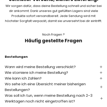
o
Wir sorgen dafür, dass deine Bestellung schnell und sicher bei
n
dir ankommt. Dank unseres gut gefüllten Lagers sind viele
Produkte sofort versandbereit. Jede Sendung wird mit
n
höchster Sorgfalt verpackt, damit sie unversehrt bei dir eintrifft.
i
e
Noch Fragen ?
Häufig gestellte Fragen
r
e
n
Bestellungen
E
Wann wird meine Bestellung verschickt?
r
Wie storniere ich meine Bestellung?
f
Wie kann ich Zahlen?
a
Wo sehe ich eine Übersicht meiner bisherigen
h
r
Bestellungen?
e
Was soll ich tun, wenn meine Bestellung nach 2–3
a
Werktagen noch nicht eingetroffen ist?
l