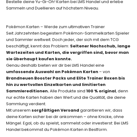
Bestelle deine Yu-Gi-Oh! Karten bei LMS Handel und erlebe
e
Sammeln und Duellieren auf höchstem Niveau.
r
l
i
Pokémon Karten – Werde zum ultimativen Trainer
m
Seit Jahrzehnten begeistern Pokémon-Sammelkarten Spieler
i
und Sammler weltweit. Doch jeder, der sich mit dem TCG
t
beschäftigt, kennt das Problem:
Seltener Nachschub, lange
i
Wartezeiten und Karten, die vergriffen sind, bevor man
e
sie überhaupt kaufen konnte.
r
Genau deshalb bieten wir dir bei LMS Handel eine
t
umfassende Auswahl an Pokémon Karten
– von
e
Brandneuen Booster Packs und Elite Trainer Boxen bis
n
hin zu wertvollen Einzelkarten und limitierten
A
Sammlereditionen.
Alle Produkte sind
100 % original
, denn
u
nur echte Karten haben den Wert und die Qualität, die deine
f
Sammlung verdient.
l
Mit unserem
sorgfältigen Versand
garantieren wir, dass
a
deine Karten sicher bei dir ankommen – ohne Knicke, ohne
g
Mängel. Egal, ob du spielst, sammelst oder investierst: Bei LMS
e
Handel bekommst du Pokémon Karten in Bestform.
n