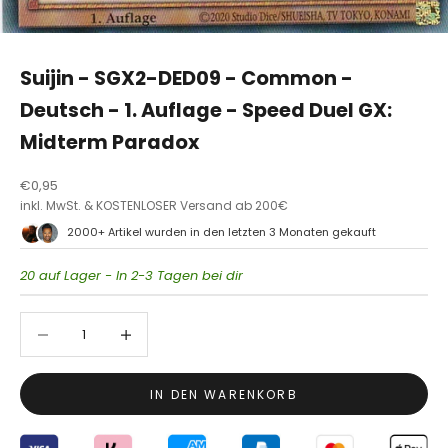
Suijin - SGX2-DED09 - Common -
Deutsch - 1. Auflage - Speed Duel GX:
Midterm Paradox
Angebot
€0,95
inkl. MwSt. & KOSTENLOSER Versand ab 200€
2000+ Artikel wurden in den letzten 3 Monaten gekauft
B
l
20 auf Lager - In 2-3 Tagen bei dir
e
i
Anzahl verringern
Anzahl verringern
b
a
u
f
IN DEN WARENKORB
d
e