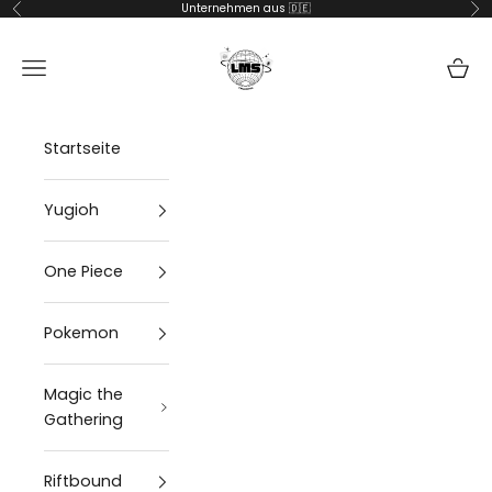
Zum Inhalt springen
Unternehmen aus 🇩🇪
Zurück
Vor
lms-handel
Navigationsmenü öffnen
Waren
Startseite
Yugioh
One Piece
Pokemon
Magic the
Gathering
Riftbound