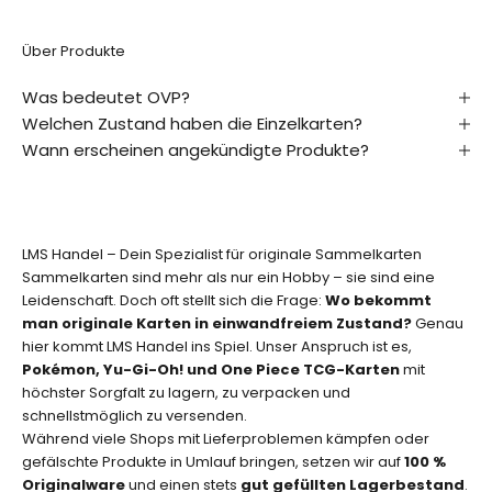
s
E
Über Produkte
r
s
Was bedeutet OVP?
t
Welchen Zustand haben die Einzelkarten?
e
r
Wann erscheinen angekündigte Produkte?
v
o
n
n
LMS Handel – Dein Spezialist für originale Sammelkarten
e
Sammelkarten sind mehr als nur ein Hobby – sie sind eine
u
Leidenschaft. Doch oft stellt sich die Frage:
Wo bekommt
e
man originale Karten in einwandfreiem Zustand?
Genau
n
hier kommt LMS Handel ins Spiel. Unser Anspruch ist es,
K
Pokémon, Yu-Gi-Oh! und One Piece TCG-Karten
mit
a
höchster Sorgfalt zu lagern, zu verpacken und
r
schnellstmöglich zu versenden.
t
Während viele Shops mit Lieferproblemen kämpfen oder
e
gefälschte Produkte in Umlauf bringen, setzen wir auf
100 %
n
Originalware
und einen stets
gut gefüllten Lagerbestand
.