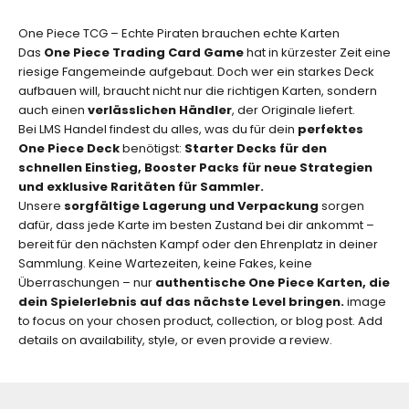
.
One Piece TCG – Echte Piraten brauchen echte Karten
Das
One Piece Trading Card Game
hat in kürzester Zeit eine
E-Mail
riesige Fangemeinde aufgebaut. Doch wer ein starkes Deck
aufbauen will, braucht nicht nur die richtigen Karten, sondern
ABONNIEREN
auch einen
verlässlichen Händler
, der Originale liefert.
Bei LMS Handel findest du alles, was du für dein
perfektes
One Piece Deck
benötigst:
Starter Decks für den
schnellen Einstieg, Booster Packs für neue Strategien
und exklusive Raritäten für Sammler.
Unsere
sorgfältige Lagerung und Verpackung
sorgen
dafür, dass jede Karte im besten Zustand bei dir ankommt –
bereit für den nächsten Kampf oder den Ehrenplatz in deiner
Sammlung. Keine Wartezeiten, keine Fakes, keine
Überraschungen – nur
authentische One Piece Karten, die
dein Spielerlebnis auf das nächste Level bringen.
image
to focus on your chosen product, collection, or blog post. Add
details on availability, style, or even provide a review.