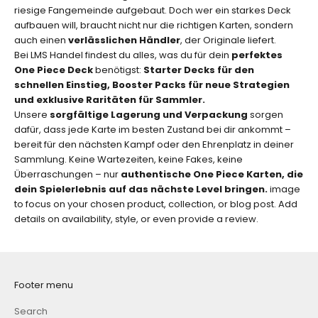
riesige Fangemeinde aufgebaut. Doch wer ein starkes Deck
aufbauen will, braucht nicht nur die richtigen Karten, sondern
ABONNIEREN
auch einen
verlässlichen Händler
, der Originale liefert.
Bei LMS Handel findest du alles, was du für dein
perfektes
One Piece Deck
benötigst:
Starter Decks für den
schnellen Einstieg, Booster Packs für neue Strategien
und exklusive Raritäten für Sammler.
Unsere
sorgfältige Lagerung und Verpackung
sorgen
dafür, dass jede Karte im besten Zustand bei dir ankommt –
bereit für den nächsten Kampf oder den Ehrenplatz in deiner
Sammlung. Keine Wartezeiten, keine Fakes, keine
Überraschungen – nur
authentische One Piece Karten, die
dein Spielerlebnis auf das nächste Level bringen.
image
to focus on your chosen product, collection, or blog post. Add
details on availability, style, or even provide a review.
Footer menu
Search