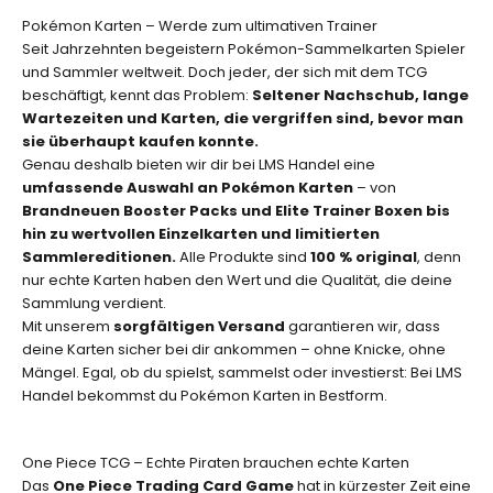
i
Pokémon Karten – Werde zum ultimativen Trainer
m
Seit Jahrzehnten begeistern Pokémon-Sammelkarten Spieler
i
und Sammler weltweit. Doch jeder, der sich mit dem TCG
t
beschäftigt, kennt das Problem:
Seltener Nachschub, lange
i
Wartezeiten und Karten, die vergriffen sind, bevor man
e
sie überhaupt kaufen konnte.
r
Genau deshalb bieten wir dir bei LMS Handel eine
t
umfassende Auswahl an Pokémon Karten
– von
e
Brandneuen Booster Packs und Elite Trainer Boxen bis
n
hin zu wertvollen Einzelkarten und limitierten
A
Sammlereditionen.
Alle Produkte sind
100 % original
, denn
u
nur echte Karten haben den Wert und die Qualität, die deine
f
Sammlung verdient.
l
Mit unserem
sorgfältigen Versand
garantieren wir, dass
a
deine Karten sicher bei dir ankommen – ohne Knicke, ohne
g
Mängel. Egal, ob du spielst, sammelst oder investierst: Bei LMS
e
Handel bekommst du Pokémon Karten in Bestform.
n
.
One Piece TCG – Echte Piraten brauchen echte Karten
Das
One Piece Trading Card Game
hat in kürzester Zeit eine
E-Mail