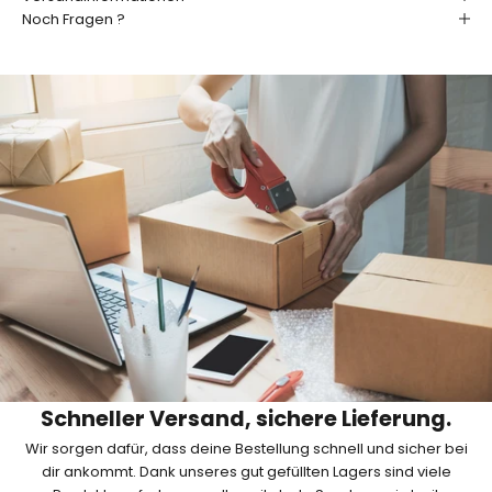
u
Noch Fragen ?
f
e
n
d
e
n
!
J
e
t
z
t
a
b
Schneller Versand, sichere Lieferung.
o
Wir sorgen dafür, dass deine Bestellung schnell und sicher bei
n
dir ankommt. Dank unseres gut gefüllten Lagers sind viele