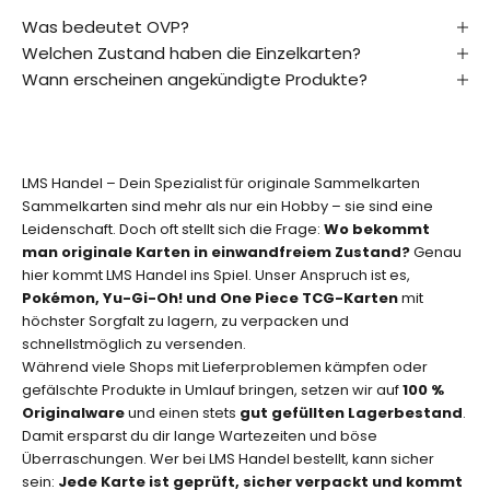
s
Was bedeutet OVP?
t
Welchen Zustand haben die Einzelkarten?
e
r
Wann erscheinen angekündigte Produkte?
v
o
n
n
LMS Handel – Dein Spezialist für originale Sammelkarten
e
Sammelkarten sind mehr als nur ein Hobby – sie sind eine
u
Leidenschaft. Doch oft stellt sich die Frage:
Wo bekommt
e
man originale Karten in einwandfreiem Zustand?
Genau
n
hier kommt LMS Handel ins Spiel. Unser Anspruch ist es,
K
Pokémon, Yu-Gi-Oh! und One Piece TCG-Karten
mit
a
höchster Sorgfalt zu lagern, zu verpacken und
r
schnellstmöglich zu versenden.
t
Während viele Shops mit Lieferproblemen kämpfen oder
e
gefälschte Produkte in Umlauf bringen, setzen wir auf
100 %
n
Originalware
und einen stets
gut gefüllten Lagerbestand
.
,
Damit ersparst du dir lange Wartezeiten und böse
s
Überraschungen. Wer bei LMS Handel bestellt, kann sicher
p
sein:
Jede Karte ist geprüft, sicher verpackt und kommt