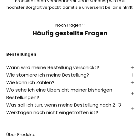
Produkte sofort versandbereit. Jede Sendung wird mit
n
höchster Sorgfalt verpackt, damit sie unversehrt bei dir eintrifft.
i
e
Noch Fragen ?
Häufig gestellte Fragen
r
e
n
Bestellungen
E
Wann wird meine Bestellung verschickt?
r
Wie storniere ich meine Bestellung?
f
Wie kann ich Zahlen?
a
Wo sehe ich eine Übersicht meiner bisherigen
h
r
Bestellungen?
e
Was soll ich tun, wenn meine Bestellung nach 2–3
a
Werktagen noch nicht eingetroffen ist?
l
s
E
Über Produkte
r