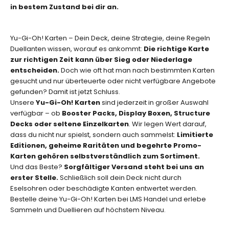
e
in bestem Zustand bei dir an.
z
i
e
Yu-Gi-Oh! Karten – Dein Deck, deine Strategie, deine Regeln
l
Duellanten wissen, worauf es ankommt:
Die richtige Karte
l
zur richtigen Zeit kann über Sieg oder Niederlage
e
entscheiden.
Doch wie oft hat man nach bestimmten Karten
n
gesucht und nur überteuerte oder nicht verfügbare Angebote
E
gefunden? Damit ist jetzt Schluss.
d
Unsere
Yu-Gi-Oh! Karten
sind jederzeit in großer Auswahl
i
verfügbar – ob
Booster Packs, Display Boxen, Structure
t
Decks oder seltene Einzelkarten
. Wir legen Wert darauf,
i
dass du nicht nur spielst, sondern auch sammelst:
Limitierte
o
Editionen, geheime Raritäten und begehrte Promo-
n
Karten gehören selbstverständlich zum Sortiment.
e
Und das Beste?
Sorgfältiger Versand steht bei uns an
n
erster Stelle.
Schließlich soll dein Deck nicht durch
o
Eselsohren oder beschädigte Kanten entwertet werden.
d
Bestelle deine Yu-Gi-Oh! Karten bei LMS Handel und erlebe
e
Sammeln und Duellieren auf höchstem Niveau.
r
l