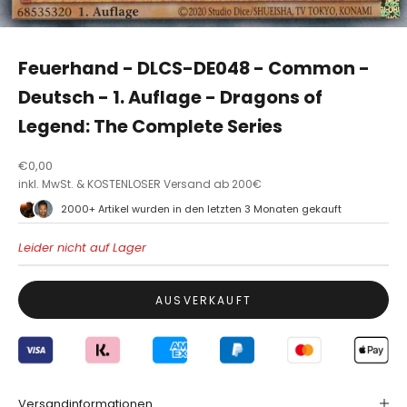
Feuerhand - DLCS-DE048 - Common -
Deutsch - 1. Auflage - Dragons of
Legend: The Complete Series
B
Angebot
€0,00
l
inkl. MwSt. & KOSTENLOSER Versand ab 200€
e
2000+ Artikel wurden in den letzten 3 Monaten gekauft
i
b
Leider nicht auf Lager
a
u
f
AUSVERKAUFT
d
e
m
L
a
Versandinformationen