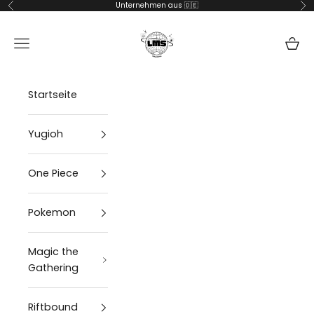
Zum Inhalt springen
Unternehmen aus 🇩🇪
Zurück
Vor
lms-handel
Navigationsmenü öffnen
Waren
Startseite
Yugioh
One Piece
Pokemon
Magic the
Gathering
Riftbound