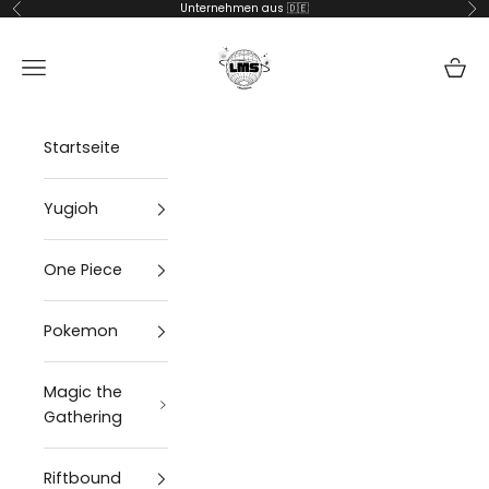
Zum Inhalt springen
Unternehmen aus 🇩🇪
Zurück
Vor
lms-handel
Navigationsmenü öffnen
Waren
Startseite
Yugioh
One Piece
Pokemon
Magic the
Gathering
Riftbound