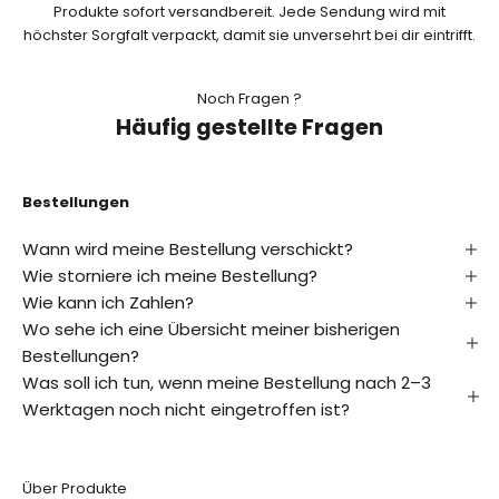
Produkte sofort versandbereit. Jede Sendung wird mit
n
höchster Sorgfalt verpackt, damit sie unversehrt bei dir eintrifft.
i
e
Noch Fragen ?
Häufig gestellte Fragen
r
e
n
Bestellungen
E
Wann wird meine Bestellung verschickt?
r
Wie storniere ich meine Bestellung?
f
Wie kann ich Zahlen?
a
Wo sehe ich eine Übersicht meiner bisherigen
h
r
Bestellungen?
e
Was soll ich tun, wenn meine Bestellung nach 2–3
a
Werktagen noch nicht eingetroffen ist?
l
s
E
Über Produkte
r