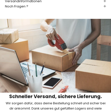
Versandinformationen
u
Noch Fragen ?
f
e
n
d
e
n
!
J
e
t
z
t
a
b
Schneller Versand, sichere Lieferung.
o
Wir sorgen dafür, dass deine Bestellung schnell und sicher bei
n
dir ankommt. Dank unseres gut gefüllten Lagers sind viele